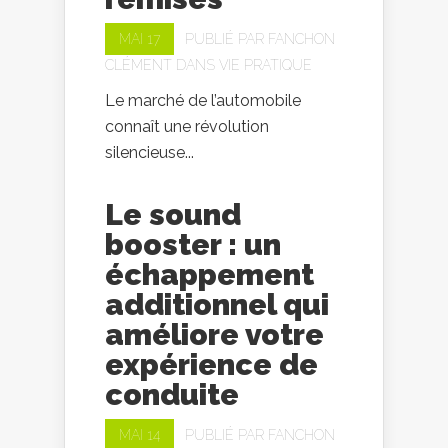
MAI 17
PUBLIÉ PAR
FANCHON
CLÉMENT
DANS
VIE PRATIQUE
Le marché de l’automobile
connaît une révolution
silencieuse...
Le sound
booster : un
échappement
additionnel qui
améliore votre
expérience de
conduite
MAI 14
PUBLIÉ PAR
FANCHON