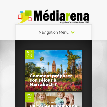
Navigation Menu
0
JUIN
28
Comment préparer
0
son séjour à
Marrakech ?
OCT
21
0
Un cadeau pour Papa