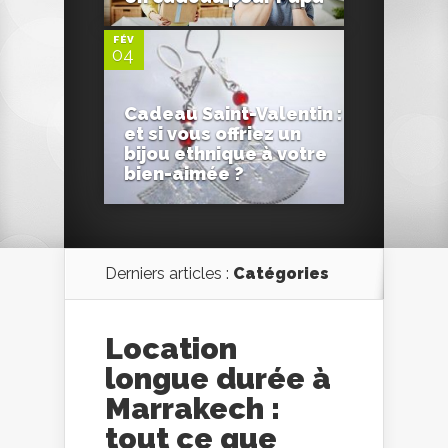
FÉV
04
Cadeau Saint-Valentin :
et si vous offriez un
bijou ethnique à votre
bien-aimée ?
Derniers articles :
Catégories
Location
longue durée à
Marrakech :
tout ce que