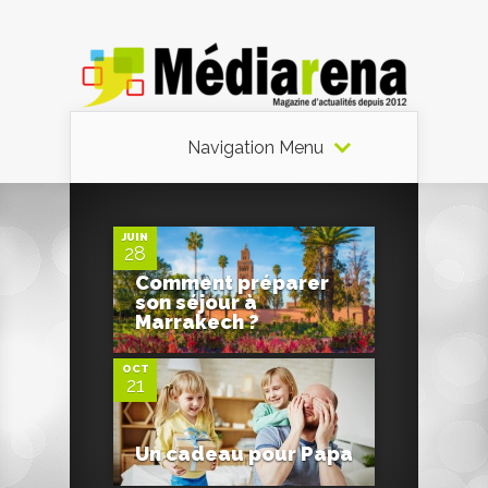
Navigation Menu
0
JUIN
28
Comment préparer
0
son séjour à
Marrakech ?
OCT
21
Un cadeau pour Papa